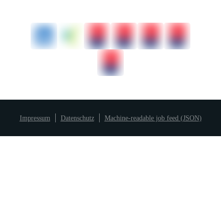
Impressum
Datenschutz
Machine-readable job feed (JSON)