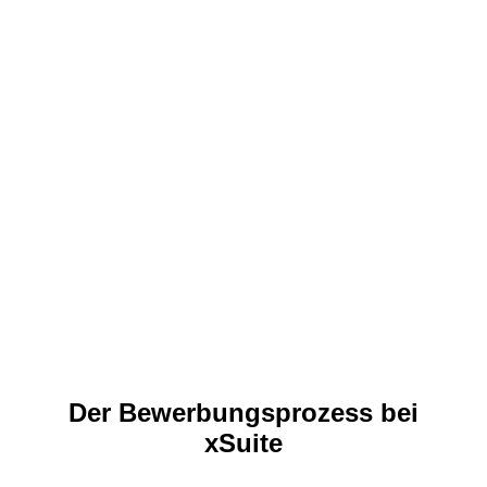
Kein passender Job dabei?
Abonniere unsere Stellenangebote, um über
passende xSuite Jobs informiert zu werden.
E-Mail*
Der Bewerbungsprozess bei
xSuite