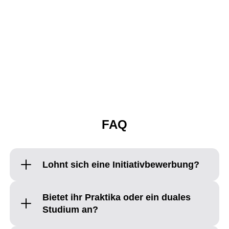
Vertragsangebot &
Einstellung
Sind alle überzeugt, erfolgt die digitale
Zusendung deines Arbeitsvertrages. Nach
Vertragsunterschrift starten wir mit der
Onboarding-Vorbereitung, damit du frühzeitig
deinen Einarbeitungsplan erhältst. Willkommen
im xSuite Team!
FAQ
Lohnt sich eine Initiativbewerbung?
Bietet ihr Praktika oder ein duales
Studium an?